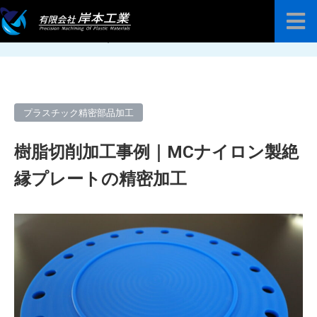
ホーム
加工事例
プラスチック精密部品加工
樹
脂切削加工事例｜MCナイロン製絶縁プレ…
プラスチック高精度プレート販売
加工技術案内
プラスチック精密部品加工
加工事例
樹脂切削加工事例｜MCナイロン製絶
よくある質問
縁プレートの精密加工
お知らせ
会社紹介
お問い合わせ