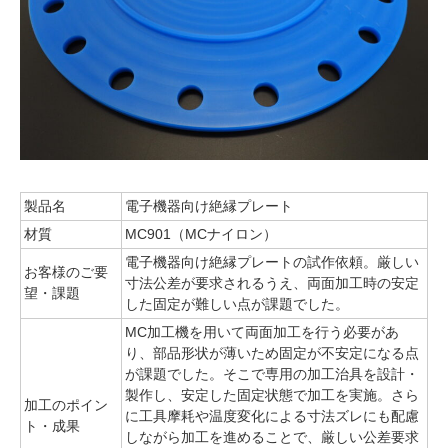
製品名
電子機器向け絶縁プレート
材質
MC901（MCナイロン）
電子機器向け絶縁プレートの試作依頼。厳しい
お客様のご要
寸法公差が要求されるうえ、両面加工時の安定
望・課題
した固定が難しい点が課題でした。
MC加工機を用いて両面加工を行う必要があ
り、部品形状が薄いため固定が不安定になる点
が課題でした。そこで専用の加工治具を設計・
製作し、安定した固定状態で加工を実施。さら
加工のポイン
に工具摩耗や温度変化による寸法ズレにも配慮
ト・成果
しながら加工を進めることで、厳しい公差要求