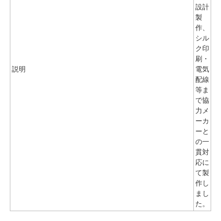
設計
製
作、
シル
ク印
刷・
説明
電気
配線
等ま
で協
力メ
ーカ
ーと
の一
貫対
応に
て製
作し
まし
た。