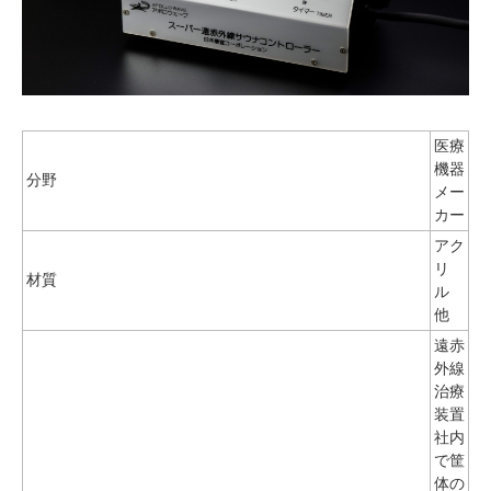
医療
機器
分野
メー
カー
アク
リ
材質
ル
他
遠赤
外線
治療
装置
社内
で筐
体の