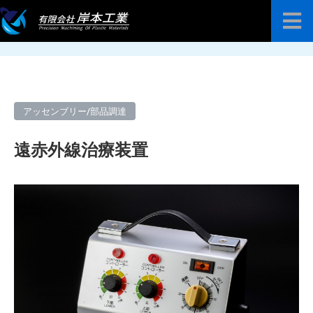
ホーム
加工事例
アッセンブリー/部品調達
遠赤
外線治療装置
プラスチック高精度プレート販売
加工技術案内
アッセンブリー/部品調達
加工事例
遠赤外線治療装置
よくある質問
お知らせ
会社紹介
お問い合わせ