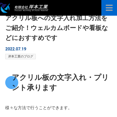
アクリル板への文字入れ加工方法を
プラスチック高精度プレート販売
ご紹介！ウェルカムボードや看板な
加工技術案内
どにおすすめです
加工事例
2022.07.19
岸本工業のブログ
よくある質問
お知らせ
アクリル板の文字入れ・プリ
ント承ります
会社紹介
お問い合わせ
様々な方法で行うことができます。